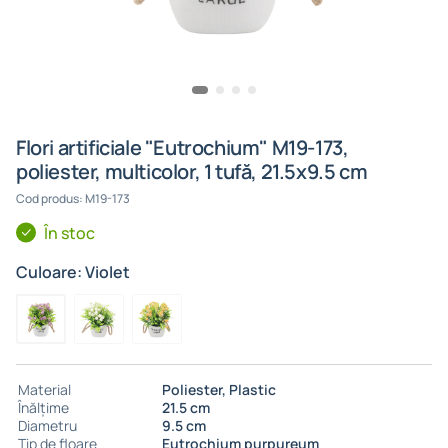
Flori artificiale "Eutrochium" M19-173,
poliester, multicolor, 1 tufă, 21.5x9.5 cm
Cod produs: M19-173
În stoc
Culoare: Violet
Material
Poliester, Plastic
Înălțime
21.5 cm
Diametru
9.5 cm
Tip de floare
Eutrochium purpureum