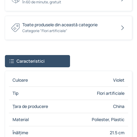
În 60 de minute, gratuit
Toate produsele din această categorie
Сategorie "Flori artificiale"
Caracteristici
Culoare
Violet
Tip
Flori artificiale
Țara de producere
China
Material
Poliester, Plastic
Înălțime
21.5 cm