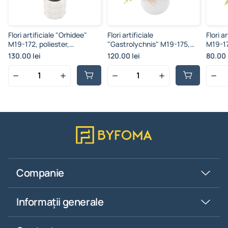
Flori artificiale "Orhidee"
Flori artificiale
Flori a
M19-172, poliester,
"Gastrolychnis" M19-175,
M19-17
multicolor, 4 ramuri,
poliester, multicolor, 15
multico
130.00 lei
120.00 lei
80.00 
35.5x9.5 cm
ramuri, 20.5x10 cm
24.7x8
Companie
Informații generale