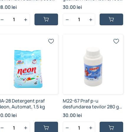
l (1/20 buc)
ml (1/12 buc)
8.00 lei
30.00 lei
HA-28 Detergent praf
M22-67 Praf p-u
Neon, Automat, 1.5 kg
desfundarea tevilor 280 g
(1/60 buc)
0.00 lei
30.00 lei