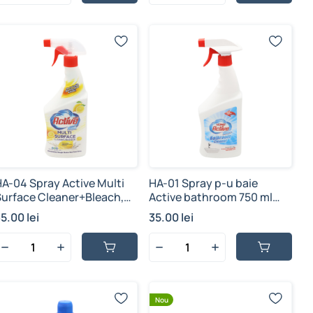
HA-04 Spray Active Multi
HA-01 Spray p-u baie
Surface Cleaner+Bleach,
Active bathroom 750 ml
50 ml (1/12 buc)
(1/12 buc)
5.00 lei
35.00 lei
Nou