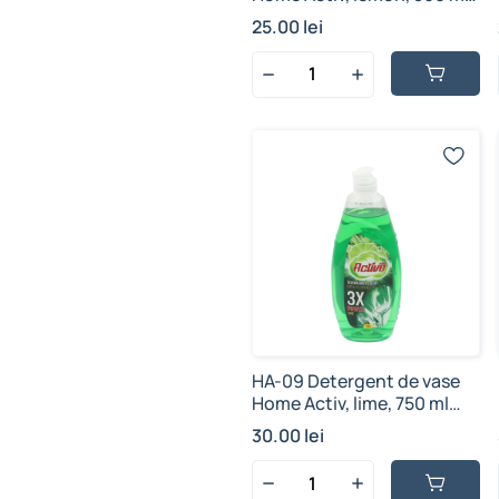
(1/24 buc)
25.00 lei
HA-09 Detergent de vase
Home Activ, lime, 750 ml
(1/12 buc)
30.00 lei