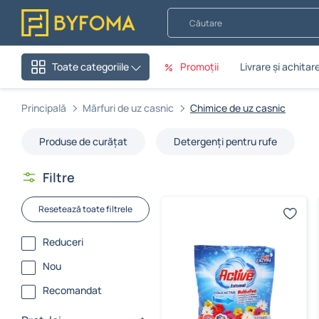
Căutare
Promoții
Livrare și achitar
Toate categoriile
Principală
Mărfuri de uz casnic
Chimice de uz casnic
Produse de curățat
Detergenți pentru rufe
Filtre
Resetează toate filtrele
Reduceri
Nou
Recomandat