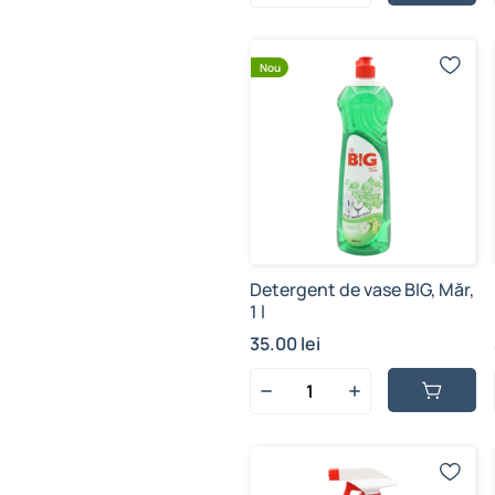
Nou
Detergent de vase BIG, Măr,
1 l
35.00 lei