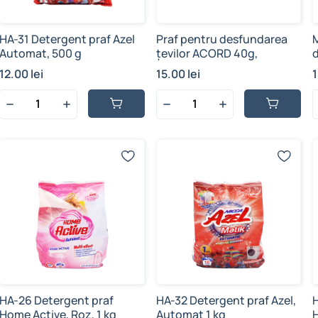
HA-31 Detergent praf Azel
Praf pentru desfundarea
Automat, 500 g
țevilor ACORD 40g,
d
12.00 lei
15.00 lei
1
HA-26 Detergent praf
HA-32 Detergent praf Azel,
Home Active, Roz, 1 kg
Automat 1 kg