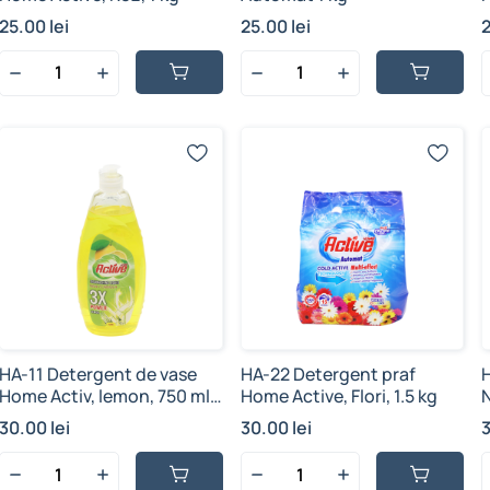
m
25.00 lei
25.00 lei
2
HA-11 Detergent de vase
HA-22 Detergent praf
Home Activ, lemon, 750 ml
Home Active, Flori, 1.5 kg
(1/12 buc)
30.00 lei
30.00 lei
3