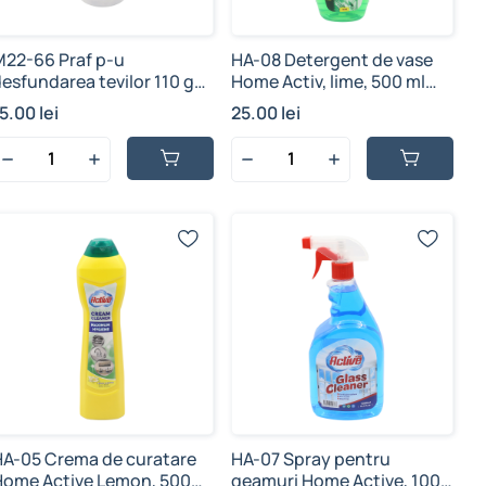
M22-66 Praf p-u
HA-08 Detergent de vase
esfundarea tevilor 110 g
Home Activ, lime, 500 ml
(1/200 buc)
(1/24 buc)
5.00 lei
25.00 lei
HA-05 Crema de curatare
HA-07 Spray pentru
Home Active Lemon, 500
geamuri Home Active, 1000