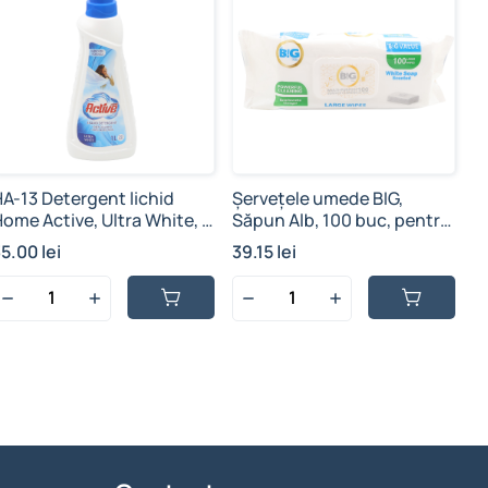
HA-13 Detergent lichid
Șervețele umede BIG,
ome Active, Ultra White, 1
Săpun Alb, 100 buc, pentru
L
suprafețe, cu capac
5.00 lei
39.15 lei