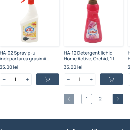
HA-02 Spray p-u
HA-12 Detergent lichid
indepartarea grasimii
Home Active, Orchid, 1 L
H
Active Grease Remover, 750
35.00 lei
35.00 lei
3
ml (1/12 buc)
1
2