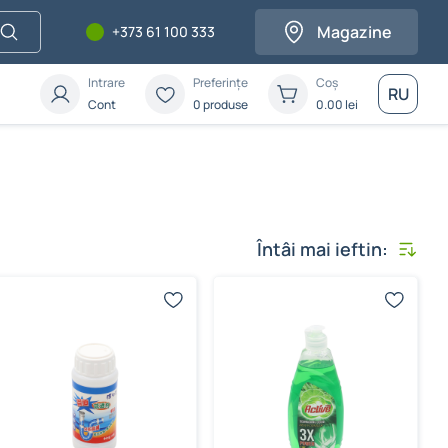
Magazine
+373 61 100 333
Intrare
Preferințe
Coș
RU
Cont
0 produse
0.00
lei
Întâi mai ieftin: