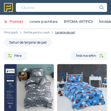
Căutare
Promoții
Livrare și achitare
BYFOMA-ARTIFICII
Întrebăr
Principală
Textile pentru casă
Lenjerie de pat
Seturi de lenjerie de pat
Filtre
Întâi mai ieftin: