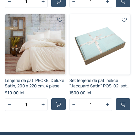
Lenjerie de pat IPECKE, Deluxe
Set lenjerie de pat Ipekce
Satin, 200 x 220 cm, 4 piese
"Jacquard Satin" POS-02, set 4
buc, euro, satin, multicolor
910.00 lei
1500.00 lei