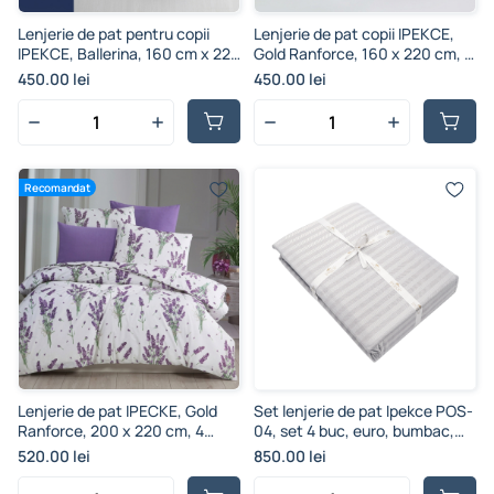
Lenjerie de pat pentru copii
Lenjerie de pat copii IPEKCE,
IPEKCE, Ballerina, 160 cm x 220
Gold Ranforce, 160 x 220 cm, 3
cm, 3 piese
piese
450.00 lei
450.00 lei
Recomandat
Lenjerie de pat IPECKE, Gold
Set lenjerie de pat Ipekce POS-
Ranforce, 200 x 220 cm, 4
04, set 4 buc, euro, bumbac,
piese
multicolor
520.00 lei
850.00 lei