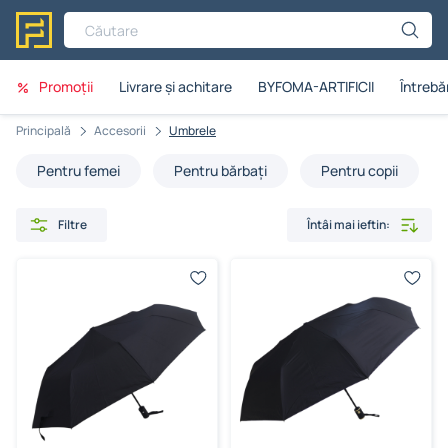
Căutare
Promoții
Livrare și achitare
BYFOMA-ARTIFICII
Întrebăr
Principală
Accesorii
Umbrele
Pentru femei
Pentru bărbați
Pentru copii
Filtre
Întâi mai ieftin: