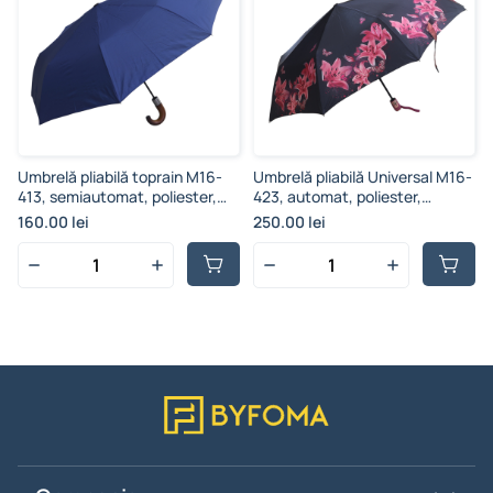
Umbrelă pliabilă toprain M16-
Umbrelă pliabilă Universal M16-
413, semiautomat, poliester,
423, automat, poliester,
multicolor, 99 cm
multicolor, 99 cm
160.00 lei
250.00 lei