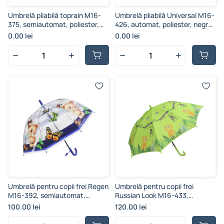
Umbrelă pliabilă toprain M16-
Umbrelă pliabilă Universal M16-
375, semiautomat, poliester,
426, automat, poliester, negru,
negru, 96 cm
103 cm
0.00 lei
0.00 lei
Umbrelă pentru copii frei Regen
Umbrelă pentru copii frei
M16-392, semiautomat,
Russian Look M16-433,
poliester, albastru închis, 76 cm
semiautomat, poliester, 79 cm
100.00 lei
120.00 lei