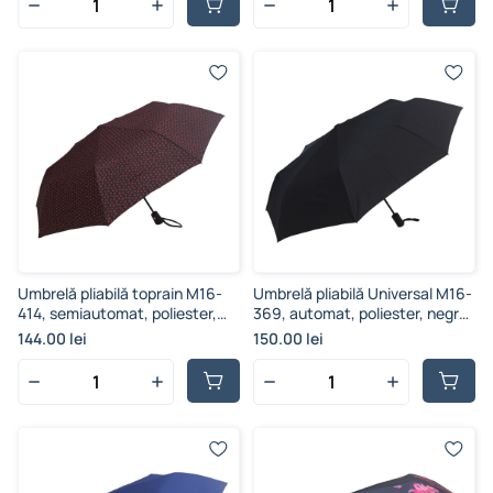
Umbrelă pliabilă toprain M16-
Umbrelă pliabilă Universal M16-
414, semiautomat, poliester,
369, automat, poliester, negru,
multicolor, 99 cm
99 cm
144.00 lei
150.00 lei