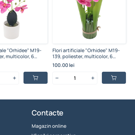
ciale "Orhidee" M19-
Flori artificiale "Orhidee" M19-
Fl
er, multicolor, 6
139, poliester, multicolor, 6
po
5x8.9 cm
ramuri, 30.5x7.5 cm
2
100.00 lei
8
Contacte
Magazin online