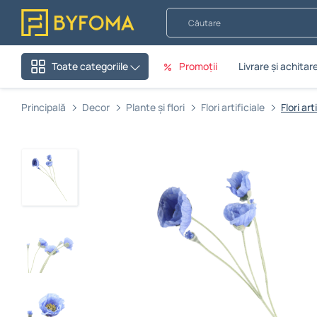
Căutare
Promoții
Livrare și achitar
Toate categoriile
Principală
Decor
Plante și flori
Flori artificiale
Flori ar