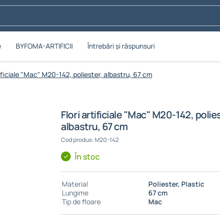
e
BYFOMA-ARTIFICII
Întrebări și răspunsuri
tificiale "Mac" M20-142, poliester, albastru, 67 cm
Flori artificiale "Mac" M20-142, polie
albastru, 67 cm
Cod produs: M20-142
În stoc
Material
Poliester, Plastic
Lungime
67 cm
Tip de floare
Mac