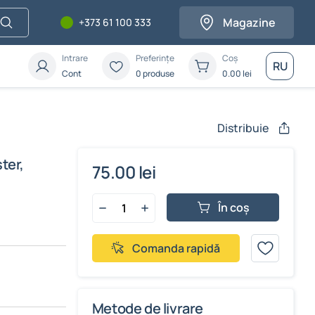
Magazine
+373 61 100 333
Intrare
Preferințe
Coș
RU
Cont
0 produse
0.00
lei
Distribuie
ster,
75.00 lei
În coș
Comanda rapidă
Metode de livrare