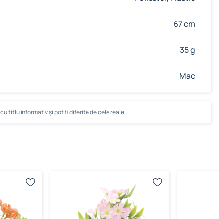
67 cm
35 g
Mac
u titlu informativ și pot fi diferite de cele reale.