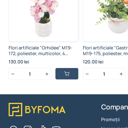
Flori artificiale "Orhidee" M19-
Flori artificiale "Gas
172, poliester, multicolor, 4
M19-175, poliester, mu
ramuri, 35.5x9.5 cm
ramuri, 20.5x10 cm
130.00 lei
120.00 lei
Compan
Promoții