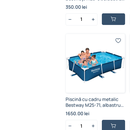
2.64 m x 1.74 m, polietilenă,
350.00 lei
orificii de drenaj și sfoară
de fixare
Piscină cu cadru metalic
Bestway M25-71, albastru,
supraterană, PVC și fier
1650.00 lei
galvanizat 2300 L, 2.59м x
1.70м x 61см