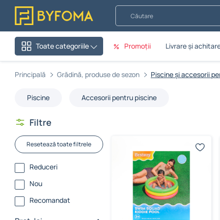
Căutare
Promoții
Livrare și achitar
Toate categoriile
Principală
Grădină, produse de sezon
Piscine și accesorii pe
Piscine
Accesorii pentru piscine
Filtre
Resetează toate filtrele
Reduceri
Nou
Recomandat