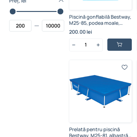
Preț, lei
Piscină gonflabilă Bestway,
M25-85, podea moale,
multicolor - curcubeu, vinil
200.00 lei
rezistent, 41 L, 70 cm x 24
cm
Prelată pentru piscină
Bestway, M25-81, albastră,