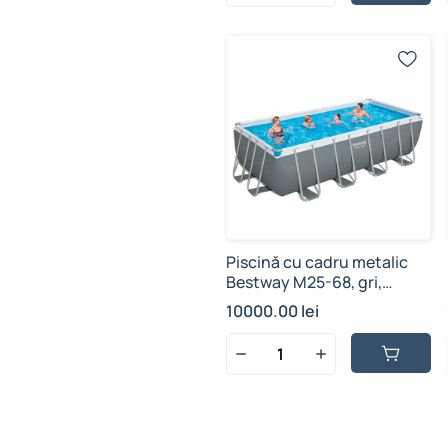
Piscină cu cadru metalic
Bestway M25-68, gri,
supraterană, cu pompa de
10000.00 lei
filtrare + scara + prelata, 11
532 L, 4.88 m x 2.44 m x 1.22
m