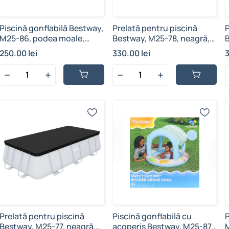
Piscină gonflabilă Bestway,
Prelată pentru piscină
P
M25-86, podea moale,
Bestway, M25-78, neagră,
multicolor - curcubeu, vinil
2.69 m x 1.79 m, polietilenă,
4
250.00 lei
330.00 lei
3
rezistent, 62 L, 1.02 cm x 25
orificii de drenaj și sfoară
o
cm
de fixare
d
Prelată pentru piscină
Piscină gonflabilă cu
P
Bestway, M25-77, neagră,
acoperiș Bestway, M25-87,
M