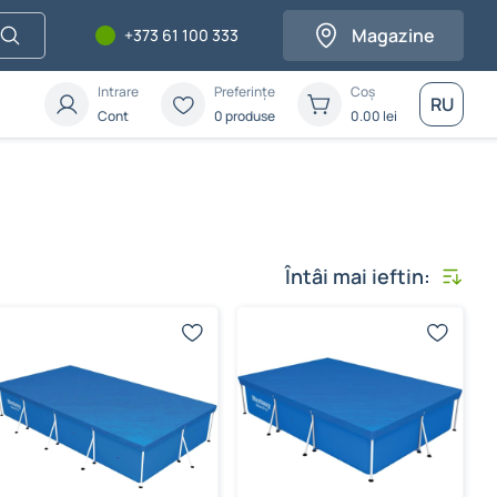
Magazine
+373 61 100 333
Intrare
Preferințe
Coș
RU
Cont
0 produse
0.00
lei
Întâi mai ieftin: