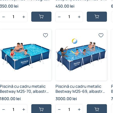
3.96 m x 1.85 m, polietilenă,
podea moale, multicolor,
re
350.00 lei
450.00 lei
6
orificii de drenaj și sfoară
vinil rezistent, 34 L, 1.04 cm
de fixare
x 84 cm
Piscină cu cadru metalic
Piscină cu cadru metalic
P
Bestway M25-70, albastru,
Bestway M25-69, albastru,
supraterană, PVC și fier
supraterană, PVC și fier
1800.00 lei
3000.00 lei
galvanizat 3300 L, 3.00м x
galvanizat 5700 L, 4.00м x
f
2.01м x 66см
2.11м x 81см
m