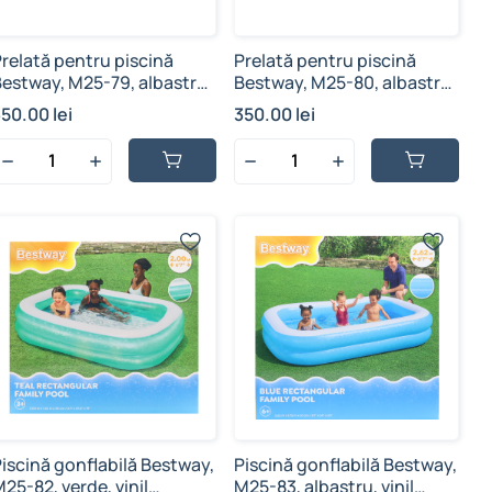
relată pentru piscină
Prelată pentru piscină
Bestway, M25-79, albastră,
Bestway, M25-80, albastră,
.10 m x 2.26 m, polietilenă,
3.04 m x 2.05 m,
50.00 lei
350.00 lei
rificii de drenaj și sfoară
polietilenă, orificii de
e fixare
drenaj și sfoară de fixare
iscină gonflabilă Bestway,
Piscină gonflabilă Bestway,
25-82, verde, vinil
M25-83, albastru, vinil