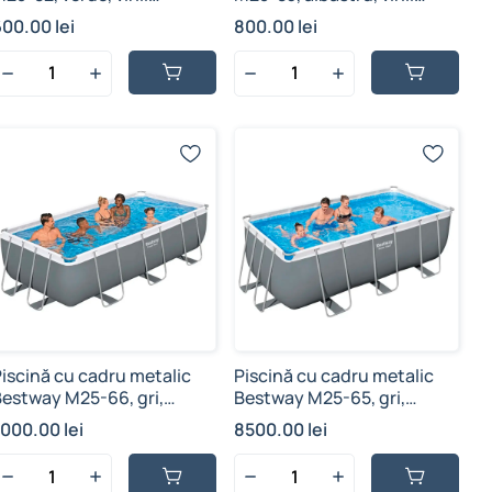
zistent, 450 L, 2 m x 1.46
rezistent, 778 L, 2.62 m x
00.00 lei
800.00 lei
m x 48 cm
1.75 m x 51 cm
iscină cu cadru metalic
Piscină cu cadru metalic
Bestway M25-66, gri,
Bestway M25-65, gri,
supraterană, cu pompă de
supraterană, cu pompă de
7000.00 lei
8500.00 lei
iltrare + scara, 6478 L, 4.04
filtrare + scara, 8124 L, 4.12
 x 2.01 m x 1.00 m
m x 2.01 m x 1.22 m