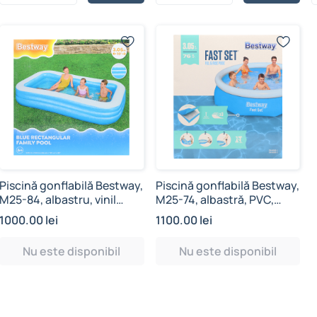
Piscină gonflabilă Bestway,
Piscină gonflabilă Bestway,
M25-84, albastru, vinil
M25-74, albastră, PVC,
rezistent, 1161 L, 3.05 m x
3,800 L, 3.05 m x 76 cm
1000.00 lei
1100.00 lei
1.84 m x 56 cm
Nu este disponibil
Nu este disponibil