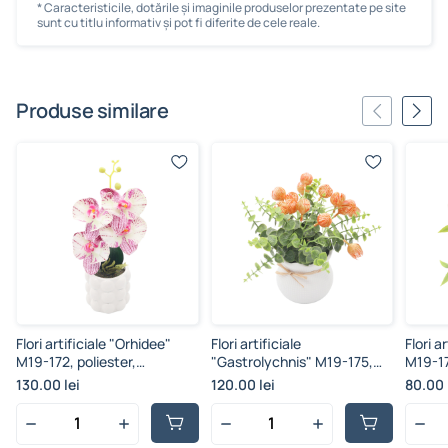
* Caracteristicile, dotările și imaginile produselor prezentate pe site
sunt cu titlu informativ și pot fi diferite de cele reale.
Produse similare
Flori artificiale "Orhidee"
Flori artificiale
Flori a
M19-172, poliester,
"Gastrolychnis" M19-175,
M19-17
multicolor, 4 ramuri,
poliester, multicolor, 15
multico
130.00 lei
120.00 lei
80.00 
35.5x9.5 cm
ramuri, 20.5x10 cm
24.7x8