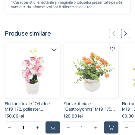
* Caracteristicile, dotările și imaginile produselor prezentate pe site
sunt cu titlu informativ și pot fi diferite de cele reale.
Produse similare
Flori artificiale "Orhidee"
Flori artificiale
Flori a
M19-172, poliester,
"Gastrolychnis" M19-175,
M19-17
multicolor, 4 ramuri,
poliester, multicolor, 15
multico
130.00 lei
120.00 lei
80.00 
35.5x9.5 cm
ramuri, 20.5x10 cm
24.7x8