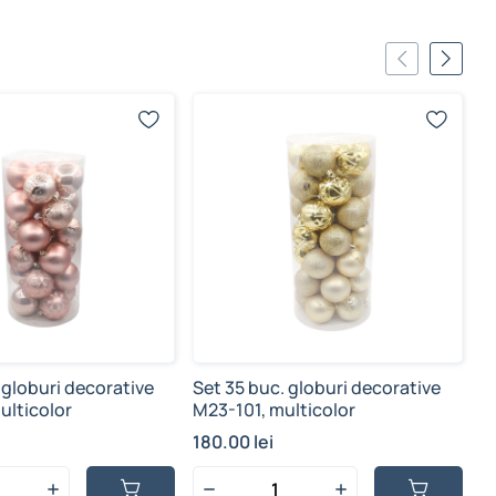
 globuri decorative
Set 35 buc. globuri decorative
S
ulticolor
M23-101, multicolor
M
180.00 lei
4