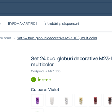
e
BYFOMA-ARTIFICII
Întrebări și răspunsuri
ru brad
Set 24 buc. globuri decorative M23-108, multicolor
Set 24 buc. globuri decorative M23-
multicolor
Cod produs: M23-108
În stoc
Culoare: Violet