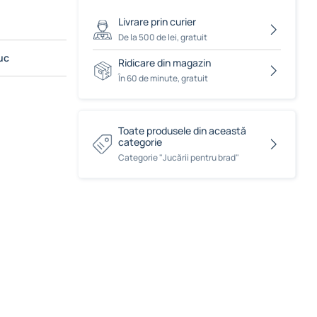
Livrare prin curier
De la 500 de lei, gratuit
uc
Ridicare din magazin
În 60 de minute, gratuit
Toate produsele din această
categorie
Сategorie "Jucării pentru brad"