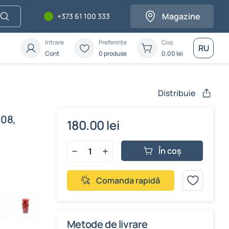
Magazine
+373 61 100 333
Intrare
Preferințe
Coș
RU
Cont
0 produse
0.00
lei
Distribuie
108,
180.00 lei
În coș
Comanda rapidă
Metode de livrare