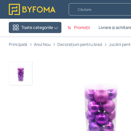
Căutare
Promoții
Livrare și achitar
Toate categoriile
Principală
Anul Nou
Decorațiuni pentru brad
Jucării pent