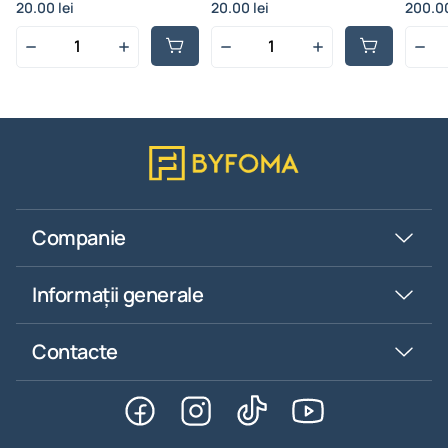
multic
20.00 lei
20.00 lei
200.00
Companie
Informații generale
Contacte