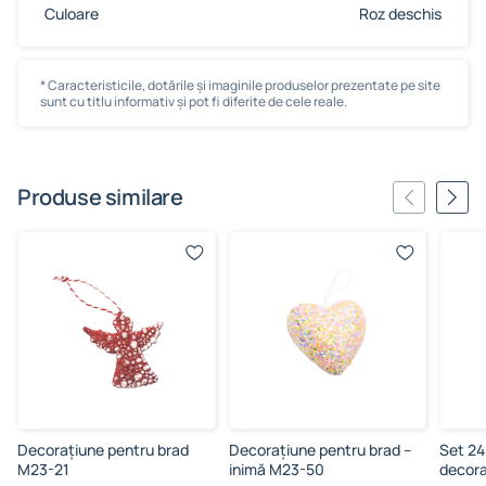
Culoare
Roz deschis
* Caracteristicile, dotările și imaginile produselor prezentate pe site
sunt cu titlu informativ și pot fi diferite de cele reale.
Produse similare
Decorațiune pentru brad
Decorațiune pentru brad –
Set 24
M23-21
inimă M23-50
decora