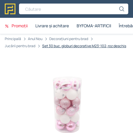
Căutare
Promoții
Livrare și achitare
BYFOMA-ARTIFICII
Întrebăr
Principală
Anul Nou
Decorațiuni pentru brad
Jucării pentru brad
Set 30 buc. globuri decorative M23-102, roz deschis