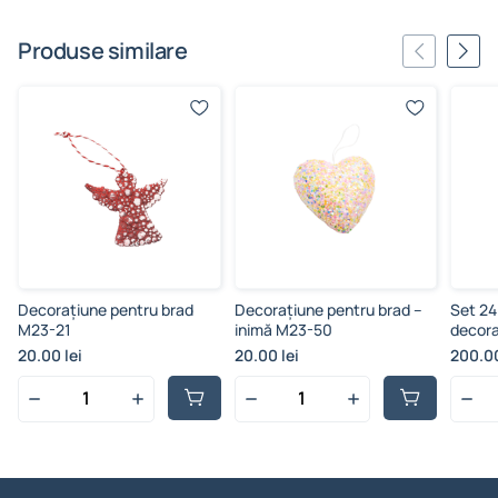
Produse similare
Decorațiune pentru brad
Decorațiune pentru brad –
Set 24
M23-21
inimă M23-50
decora
multic
20.00 lei
20.00 lei
200.00