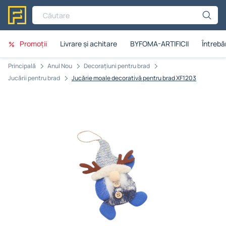
Căutare
Promoții
Livrare și achitare
BYFOMA-ARTIFICII
Întrebăr
Principală
Anul Nou
Decorațiuni pentru brad
Jucării pentru brad
Jucărie moale decorativă pentru brad XF1203