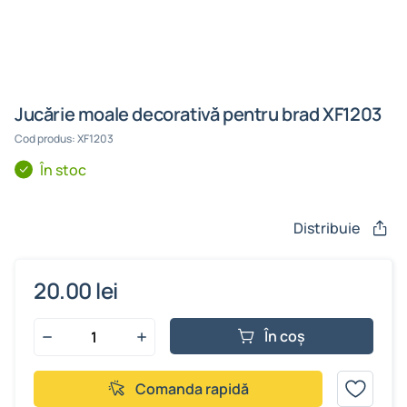
Jucărie moale decorativă pentru brad XF1203
Cod produs: XF1203
În stoc
Distribuie
20.00 lei
În coș
Comanda rapidă