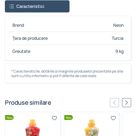
Caracteristici
Brend
Neon
Țara de producere
Turcia
Greutate
9 kg
* Caracteristicile, dotările și imaginile produselor prezentate pe site
sunt cu titlu informativ și pot fi diferite de cele reale.
Produse similare
Nou
Nou