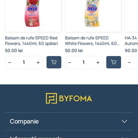
Balsam de rufe SPEED Red
Balsam de rufe SPEED
HA-34 
Flowers, 1440ml, 60 spălari
White Flowers, 1440ml, 60
Automa
spălari
50.00 lei
50.00 lei
90.00 
Companie