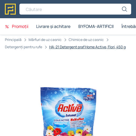
Căutare
Promoții
Livrare și achitare
BYFOMA-ARTIFICII
Întrebăr
Principală
Mărfuri de uz casnic
Chimice de uz casnic
Detergenți pentru rufe
HA-21 Detergent praf Home Active, Flori, 450 g