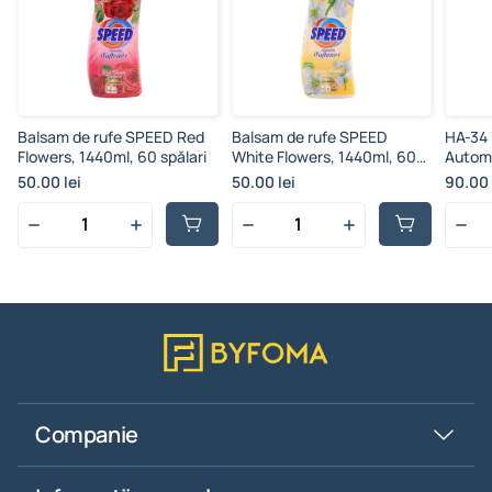
Balsam de rufe SPEED Red
Balsam de rufe SPEED
HA-34 
Flowers, 1440ml, 60 spălari
White Flowers, 1440ml, 60
Automa
spălari
50.00 lei
50.00 lei
90.00 
Companie