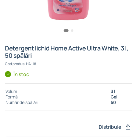
Detergent lichid Home Active Ultra White, 3 l,
50 spălări
Cod produs: HA-18
În stoc
Volum
3 l
Formă
Gel
Număr de spălări
50
Distribuie