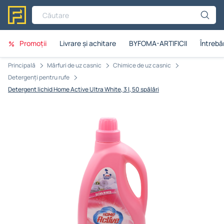
Căutare
Promoții
Livrare și achitare
BYFOMA-ARTIFICII
Întrebăr
Principală
Mărfuri de uz casnic
Chimice de uz casnic
Detergenți pentru rufe
Detergent lichid Home Active Ultra White, 3 l, 50 spălări