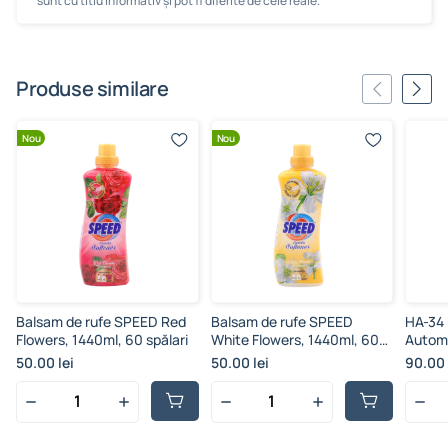
sunt cu titlu informativ și pot fi diferite de cele reale.
Produse similare
Nou
Nou
Balsam de rufe SPEED Red
Balsam de rufe SPEED
HA-34 
Flowers, 1440ml, 60 spălari
White Flowers, 1440ml, 60
Automa
spălari
50.00 lei
50.00 lei
90.00 