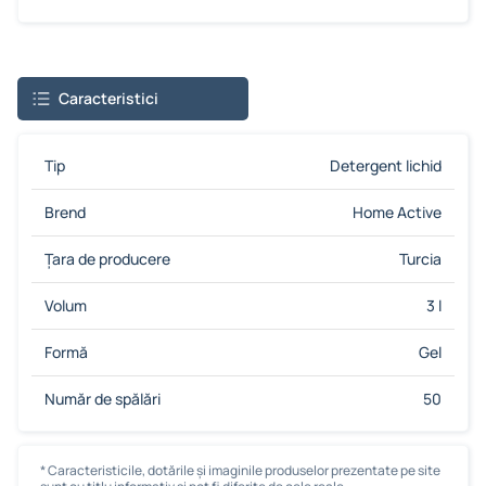
Caracteristici
Tip
Detergent lichid
Brend
Home Active
Țara de producere
Turcia
Volum
3 l
Formă
Gel
Număr de spălări
50
* Caracteristicile, dotările și imaginile produselor prezentate pe site