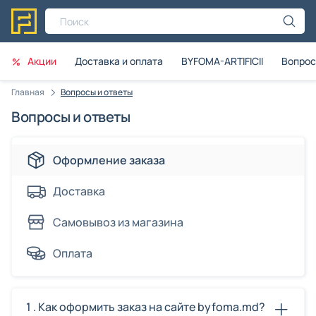
Поиск
Акции
Доставка и оплата
BYFOMA-ARTIFICII
Вопрос
Главная
Вопросы и ответы
Вопросы и ответы
Оформление заказа
Доставка
Самовывоз из магазина
Оплата
1 . Как оформить заказ на сайте byfoma.md?