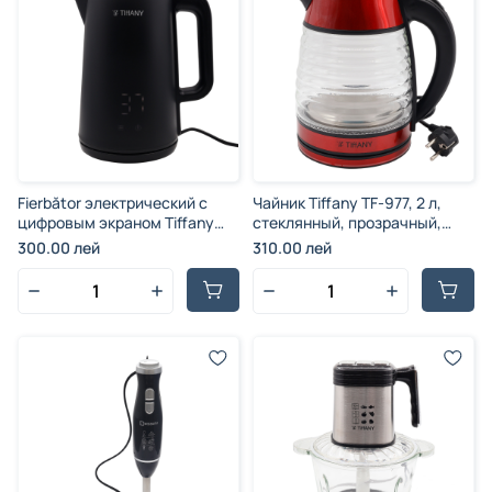
Fierbător электрический с
Чайник Tiffany TF-977, 2 л,
цифровым экраном Tiffany
стеклянный, прозрачный,
TF-6623, 2 л, черный, пластик
красный, 1500 Вт
300.00 лей
310.00 лей
с иноксибилом, 2000 Вт