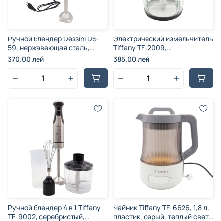
Ручной блендер Dessini DS-
Электрический измельчитель
59, нержавеющая сталь,
Tiffany TF-2009,
чёрный, 450 Вт
серебристый, пластик,
370.00 лей
385.00 лей
стекло и нержавеющая сталь,
3,5 л, 4800 Вт
Ручной блендер 4 в 1 Tiffany
Чайник Tiffany TF-6626, 1,8 л,
TF-9002, серебристый,
пластик, серый, теплый свет,