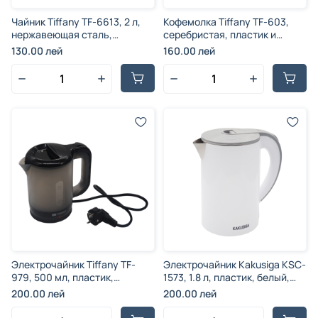
Чайник Tiffany TF-6613, 2 л,
Кофемолка Tiffany TF-603,
нержавеющая сталь,
серебристая, пластик и
серебристый, 2000 Вт
нержавеющая сталь, 4
130.00 лей
160.00 лей
лезвия, 480 Вт
Электрочайник Tiffany TF-
Электрочайник Kakusiga KSC-
979, 500 мл, пластик,
1573, 1.8 л, пластик, белый,
многоцветный, 900 Вт
1500 Вт
200.00 лей
200.00 лей