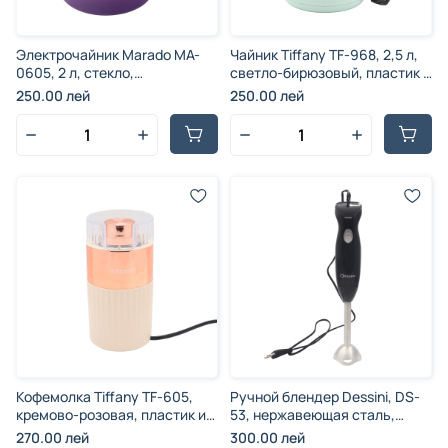
Электрочайник Marado MA-
Чайник Tiffany TF-968, 2,5 л,
0605, 2 л, стекло,
светло-бирюзовый, пластик и
прозрачный, многоцветный,
нержавеющая сталь, 220 В,
250.00 лей
250.00 лей
1500 Вт
1500 Вт.
Кофемолка Tiffany TF-605,
Ручной блендер Dessini, DS-
кремово-розовая, пластик и
53, нержавеющая сталь,
нержавеющая сталь, 4
чёрный, 400 Вт
270.00 лей
300.00 лей