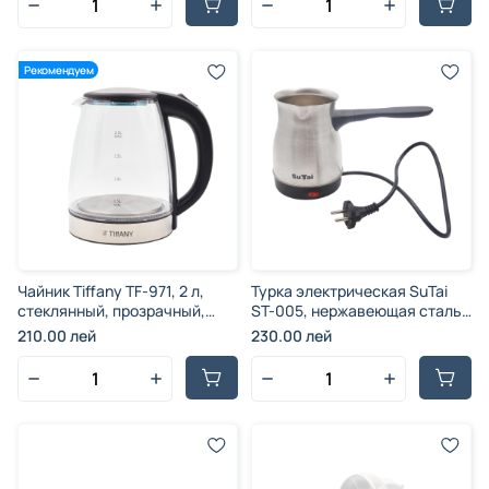
Рекомендуем
Чайник Tiffany TF-971, 2 л,
Турка электрическая SuTai
стеклянный, прозрачный,
ST-005, нержавеющая сталь,
серебристый, 1500 Вт
серебристый, 800 Вт, 800 мл
210.00 лей
230.00 лей