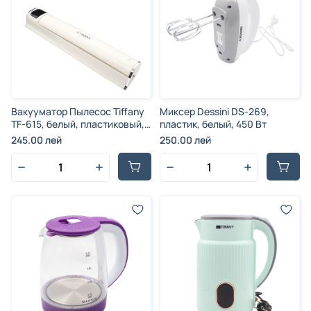
Вакууматор Пылесос Tiffany
Миксер Dessini DS-269,
TF-615, белый, пластиковый,
пластик, белый, 450 Вт
20 вакуумных пакетов, 60
245.00 лей
250.00 лей
КПА, 300 Вт.