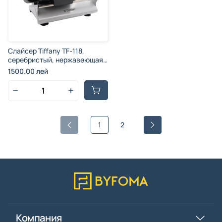
Слайсер Tiffany TF-118,
серебристый, нержавеющая
сталь, пластик, 2000 Вт
1500.00 лей
1
2
Компания