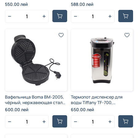
пластик и нержавеющая
1600 Вт
550.00 лей
588.00 лей
сталь, 1800 Вт, 220-240 В, 50-
60 Гц
Вафельница Boma BM-2005,
Термопот диспенсер для
чёрный, нержавеющая сталь,
воды Tiffany TF-700,
1000 Вт
серебристый, пластик и
600.00 лей
650.00 лей
нержавеющая сталь, 3
режима наливания, 7 л, 1800
Вт.