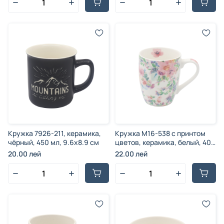
Кружка 7926-211, керамика,
Кружка M16-538 c принтом
чёрный, 450 мл, 9.6x8.9 см
цветов, керамика, белый, 400
мл, 10.4x8.2 см
20.00 лей
22.00 лей