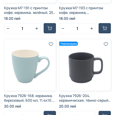
Кружка M7-191 c принтом
Кружка M7-193 c принтом
кофе, керамика, зелёный, 250
кофе, керамика,
мл, 8.2x7.5 см
многоцветный, 250 мл,
18.00 лей
18.00 лей
8.2x7.5 см
Рекомендуем
Кружка 7926-168, керамика,
Кружка 7926-204,
бирюзовый, 600 мл, 11.4x10.2
керамическая, тёмно-серый,
см
400 мл, 8.7x9 см
20.00 лей
20.00 лей