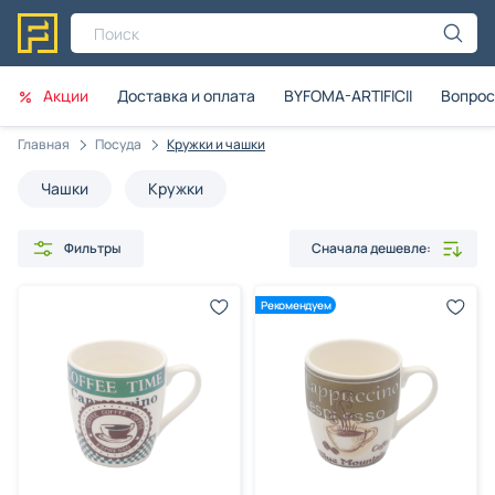
Поиск
Акции
Доставка и оплата
BYFOMA-ARTIFICII
Вопрос
Главная
Посуда
Кружки и чашки
Чашки
Кружки
Фильтры
Сначала дешевле:
Рекомендуем