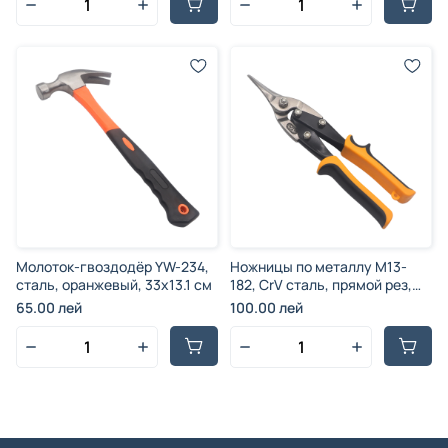
Молоток-гвоздодёр YW-234,
Ножницы по металлу M13-
сталь, оранжевый, 33x13.1 см
182, CrV сталь, прямой рез,
25x7.5 см
65.00 лей
100.00 лей