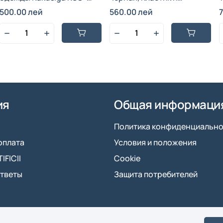
1523, пластик, белый, 1000
нержавеющая сталь с
500.00 лей
560.00 лей
Вт, 18x8x17 см
нанокерамическим
п
покрытием, с карманом на
пуговице, антипригарное
покрытие, 2800 Вт, 220-
240 В
ия
Общая информаци
Политика конфиденциально
оплата
Условия и положения
FICII
Cookie
ответы
Защита потребителей