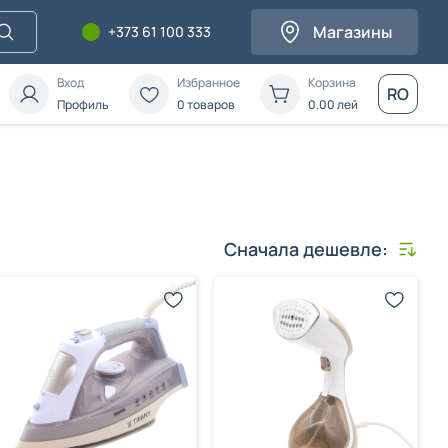
Магазины
+373 61 100 333
Вход
Избранное
Корзина
RO
Профиль
0 товаров
0.00
лей
Сначала дешевле: