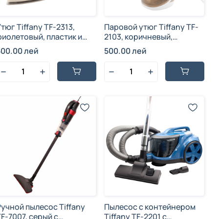
Утюг Tiffany TF-2313,
Паровой утюг Tiffany TF-
фиолетовый, пластик и
2103, коричневый,
нержавеющая сталь с
пластиковый, 260 мл,
500.00 лей
500.00 лей
нанокерамическим
2000 Вт
покрытием,
антипригарное покрытие,
2800 Вт, 220-240 В
Ручной пылесос Tiffany
Пылесос с контейнером
TF-7007, серый с
Tiffany TF-2201 с