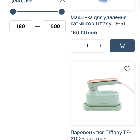
Цена, лей
Машинка для удаления
катышков Tiffany TF-611,
синий, пластик и
180.00 лей
нержавеющая сталь, 3 Вт
Паровой утюг Tiffany TF-
2102B, светло-