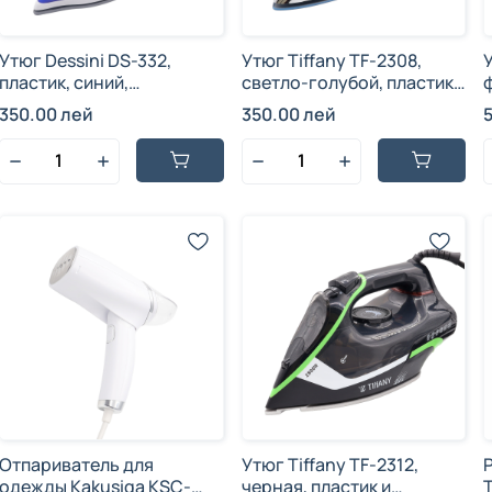
Утюг Dessini DS-332,
Утюг Tiffany TF-2308,
пластик, синий,
светло-голубой, пластик,
антипригарное покрытие,
антипригарное покрытие,
350.00 лей
350.00 лей
2600 Вт
2000 Вт, 228 мл.
Отпариватель для
Утюг Tiffany TF-2312,
одежды Kakusiga KSC-
черная, пластик и