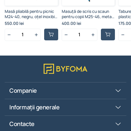
Masă pliabilă pentru picnic
Masuță de scris cu scaun
Tabure
M24-40, negru, oțel inoxibil
pentru copii M25-46, metal
plasti
și plastic, cu regularea
și MDF, regularea înălțimei
550.00 lei
400.00 lei
175.00
înălțimii
Companie
Informații generale
Contacte