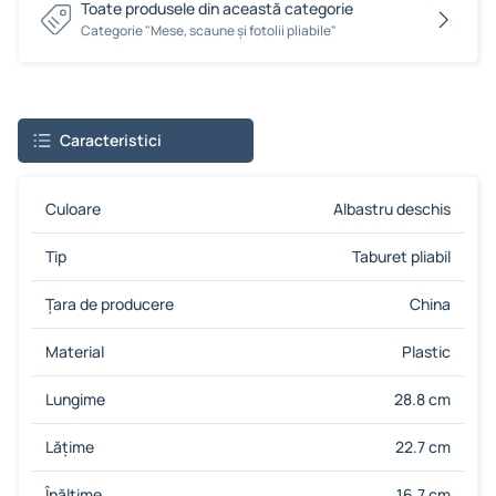
Toate produsele din această categorie
Сategorie "Mese, scaune și fotolii pliabile"
Caracteristici
Culoare
Albastru deschis
Tip
Taburet pliabil
Țara de producere
China
Material
Plastic
Lungime
28.8 cm
Lățime
22.7 cm
Înălțime
16.7 cm