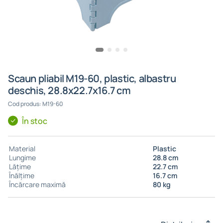
Scaun pliabil M19-60, plastic, albastru
deschis, 28.8x22.7x16.7 cm
Cod produs: M19-60
În stoc
Material
Plastic
Lungime
28.8 cm
Lățime
22.7 cm
Înălțime
16.7 cm
Încărcare maximă
80 kg