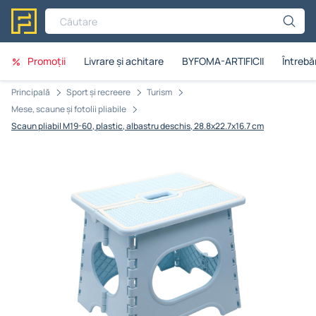
Căutare
Promoții
Livrare și achitare
BYFOMA-ARTIFICII
Întrebăr
Principală
Sport și recreere
Turism
Mese, scaune și fotolii pliabile
Scaun pliabil M19-60, plastic, albastru deschis, 28.8x22.7x16.7 cm