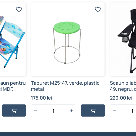
caun pentru
Taburet M25-47, verde, plastic
Scaun plia
i MDF,
metal
49, negru, o
husă pentr
175.00 lei
220.00 lei