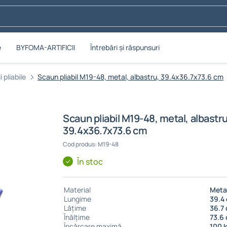
e
BYFOMA-ARTIFICII
Întrebări și răspunsuri
 pliabile
Scaun pliabil M19-48, metal, albastru, 39.4x36.7x73.6 cm
Scaun pliabil M19-48, metal, albastru
39.4x36.7x73.6 cm
Cod produs: M19-48
În stoc
Material
Meta
Lungime
39.4
Lățime
36.7
Înălțime
73.6
Încărcare maximă
100 