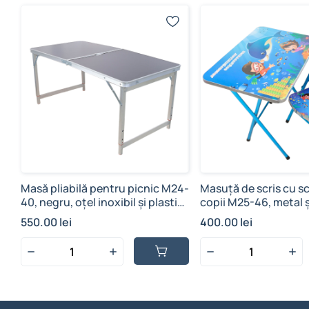
Masă pliabilă pentru picnic M24-
Masuță de scris cu s
40, negru, oțel inoxibil și plastic,
copii M25-46, metal ș
cu regularea înălțimii
regularea înălțimei
550.00 lei
400.00 lei