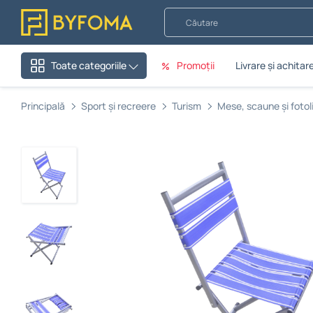
Căutare
Promoții
Livrare și achitar
Toate categoriile
Principală
Sport și recreere
Turism
Mese, scaune și fotolii