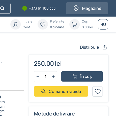
Magazine
+373 61 100 333
Intrare
Preferințe
Coș
RU
Cont
0 produse
0.00
lei
Distribuie
,
250.00 lei
În coș
Comanda rapidă
l
 cm
 cm
 cm
Metode de livrare
kg