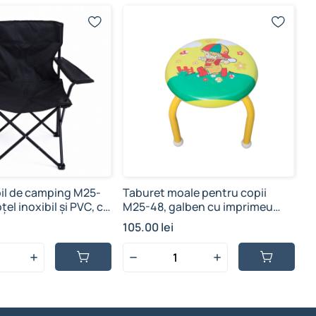
bil de camping M25-
Taburet moale pentru copii
T
țel inoxibil și PVC, cu
M25-48, galben cu imprimeu
m
u transportare
băiețel, metal
105.00 lei
1