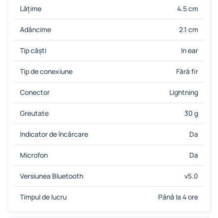
Lățime
4.5 cm
Adâncime
2.1 cm
Tip căști
In ear
Tip de conexiune
Fără fir
Conector
Lightning
Greutate
30 g
Indicator de încărcare
Da
Microfon
Da
Versiunea Bluetooth
v5.0
Timpul de lucru
Până la 4 ore