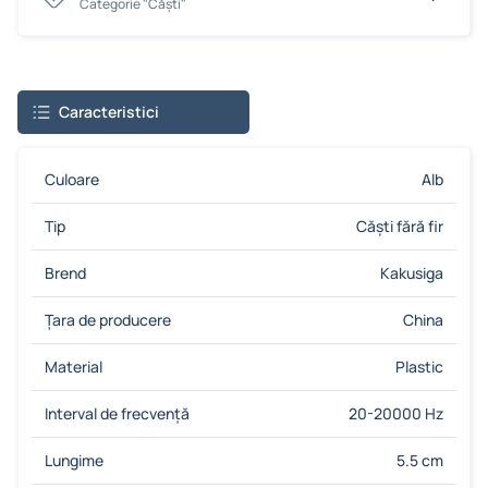
Сategorie "Căști"
Caracteristici
Culoare
Alb
Tip
Căști fără fir
Brend
Kakusiga
Țara de producere
China
Material
Plastic
Interval de frecvență
20-20000 Hz
Lungime
5.5 cm