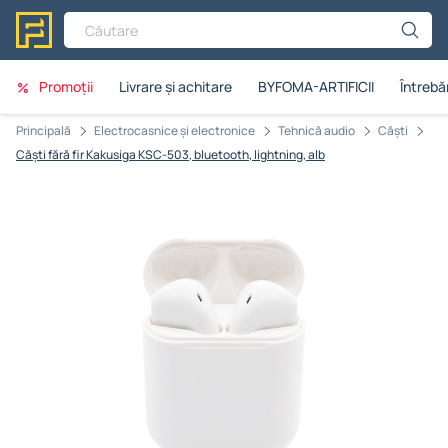
Căutare
Promoții
Livrare și achitare
BYFOMA-ARTIFICII
Întrebăr
Principală
Electrocasnice și electronice
Tehnică audio
Căști
Căști fără fir Kakusiga KSC-503, bluetooth, lightning, alb