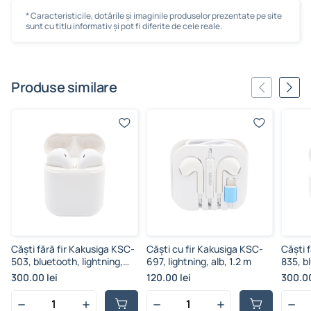
* Caracteristicile, dotările și imaginile produselor prezentate pe site
sunt cu titlu informativ și pot fi diferite de cele reale.
Produse similare
Căști fără fir Kakusiga KSC-
Căști cu fir Kakusiga KSC-
Căști 
503, bluetooth, lightning,
697, lightning, alb, 1.2 m
835, bl
alb
300.00 lei
120.00 lei
300.00