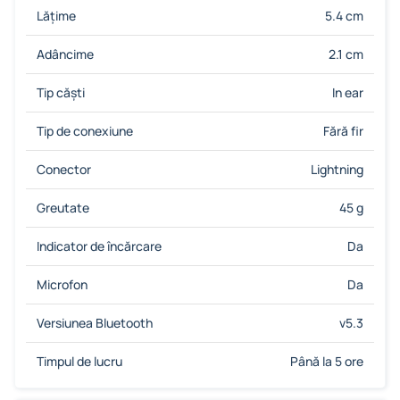
Lățime
5.4 cm
Adâncime
2.1 cm
Tip căști
In ear
Tip de conexiune
Fără fir
Conector
Lightning
Greutate
45 g
Indicator de încărcare
Da
Microfon
Da
Versiunea Bluetooth
v5.3
Timpul de lucru
Până la 5 ore