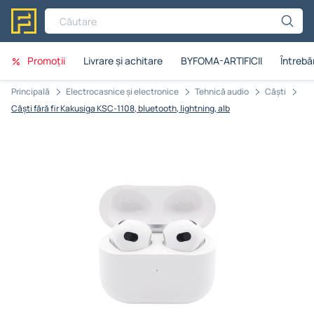
Căutare
Promoții
Livrare și achitare
BYFOMA-ARTIFICII
Întrebăr
Principală
Electrocasnice și electronice
Tehnică audio
Căști
Căști fără fir Kakusiga KSC-1108, bluetooth, lightning, alb