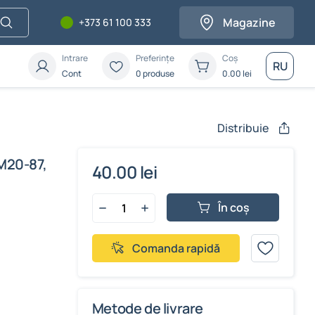
Magazine
+373 61 100 333
Intrare
Preferințe
Coș
RU
Cont
0 produse
0.00
lei
Distribuie
 M20-87,
40.00 lei
În coș
Comanda rapidă
Metode de livrare