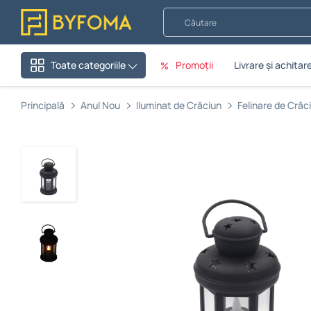
Căutare
Promoții
Livrare și achitar
Toate categoriile
Principală
Anul Nou
Iluminat de Crăciun
Felinare de Crăc