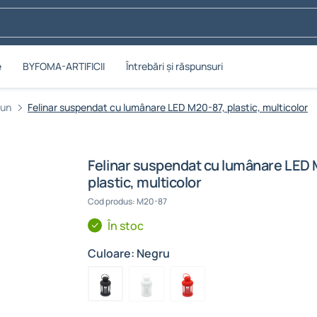
e
BYFOMA-ARTIFICII
Întrebări și răspunsuri
iun
Felinar suspendat cu lumânare LED M20-87, plastic, multicolor
Felinar suspendat cu lumânare LED
plastic, multicolor
Cod produs: M20-87
În stoc
Culoare: Negru