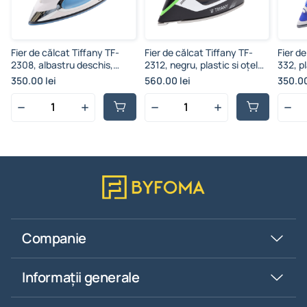
Fier de călcat Tiffany TF-
Fier de călcat Tiffany TF-
Fier d
2308, albastru deschis,
2312, negru, plastic si oțel
332, pl
plastic, acoperire
inoxibil cu strat nano-
acoper
350.00 lei
560.00 lei
350.00
antiaderentă, 2000 W, 228
ceramic, cu buzunar pentru
2600 
ml
nastrure, acoperire
antiaderentă, 2800 W, 220-
240 V
Companie
Informații generale