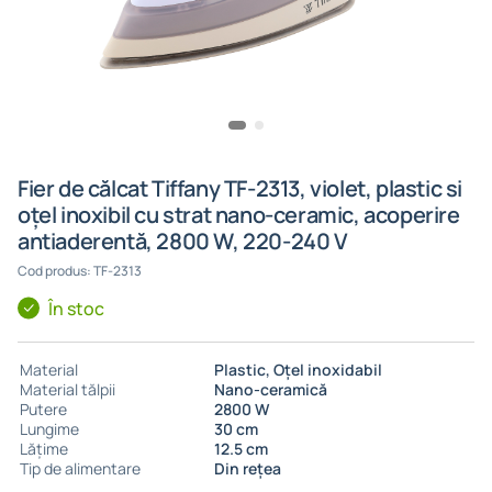
Fier de călcat Tiffany TF-2313, violet, plastic si
oțel inoxibil cu strat nano-ceramic, acoperire
antiaderentă, 2800 W, 220-240 V
Cod produs: TF-2313
În stoc
Material
Plastic, Oţel inoxidabil
Material tălpii
Nano-ceramică
Putere
2800 W
Lungime
30 cm
Lățime
12.5 cm
Tip de alimentare
Din rețea