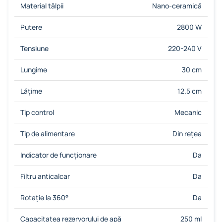
Material tălpii
Nano-ceramică
Putere
2800 W
Tensiune
220-240 V
Lungime
30 cm
Lățime
12.5 cm
Tip control
Mecanic
Tip de alimentare
Din rețea
Indicator de funcționare
Da
Filtru anticalcar
Da
Rotație la 360°
Da
Capacitatea rezervorului de apă
250 ml