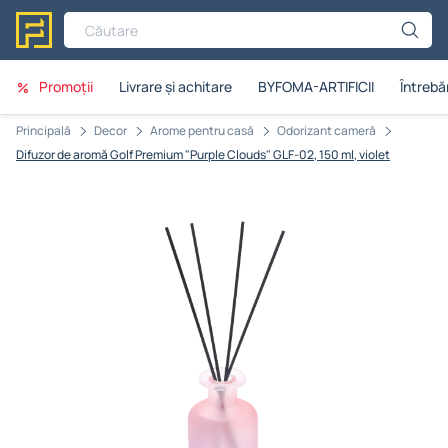
Căutare
Promoții
Livrare și achitare
BYFOMA-ARTIFICII
Întrebăr
Principală
Decor
Arome pentru casă
Odorizant cameră
Difuzor de aromă Golf Premium "Purple Clouds" GLF-02, 150 ml, violet