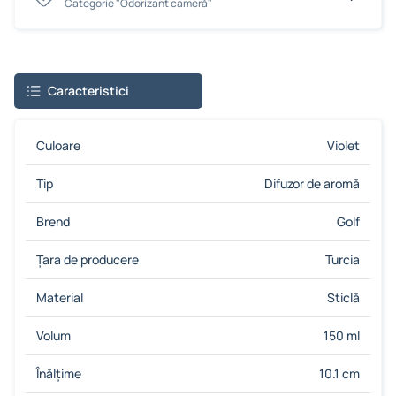
Сategorie "Odorizant cameră"
Caracteristici
Culoare
Violet
Tip
Difuzor de aromă
Brend
Golf
Țara de producere
Turcia
Material
Sticlă
Volum
150 ml
Înălțime
10.1 cm