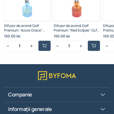
Difuzor de aromă Golf
Difuzor de aromă Golf
Difuzo
Premium "Azure Grace"
Premium "Red Eclipse" GLF-
Premi
GLF-04, 150 ml, albastru
03, 150 ml, roşu
GLF-01
150.00 lei
150.00 lei
150.00
deschis
deschi
Companie
Informații generale