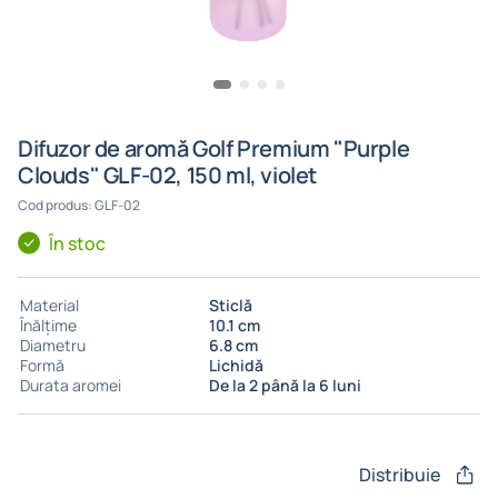
Difuzor de aromă Golf Premium "Purple
Clouds" GLF-02, 150 ml, violet
Cod produs: GLF-02
În stoc
Material
Sticlă
Înălțime
10.1 cm
Diametru
6.8 cm
Formă
Lichidă
Durata aromei
De la 2 până la 6 luni
Distribuie