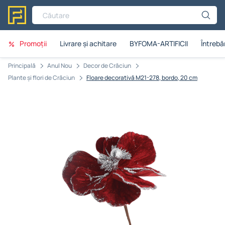
Căutare
Promoții
Livrare și achitare
BYFOMA-ARTIFICII
Întrebăr
Principală
Anul Nou
Decor de Crăciun
Plante și flori de Crăciun
Floare decorativă M21-278, bordo, 20 cm