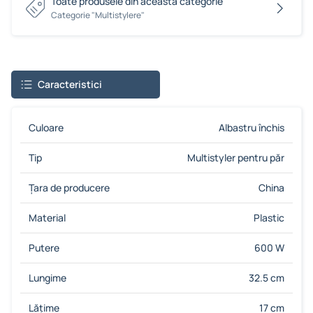
Toate produsele din această categorie
Сategorie "Multistylere"
Caracteristici
Culoare
Albastru închis
Tip
Multistyler pentru păr
Țara de producere
China
Material
Plastic
Putere
600 W
Lungime
32.5 cm
Lățime
17 cm