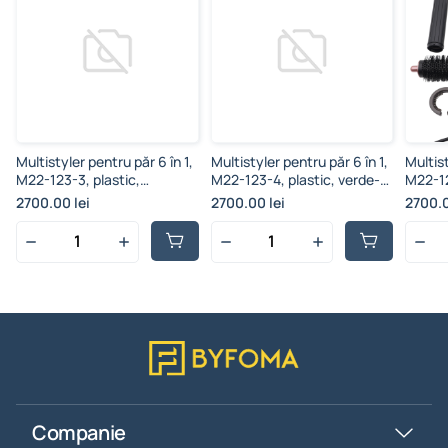
Multistyler pentru păr 6 în 1,
Multistyler pentru păr 6 în 1,
Multist
M22-123-3, plastic,
M22-123-4, plastic, verde-
M22-12
albastru-roz, 1300 W
roz, 1300 W
roz, 1
2700.00 lei
2700.00 lei
2700.0
Companie