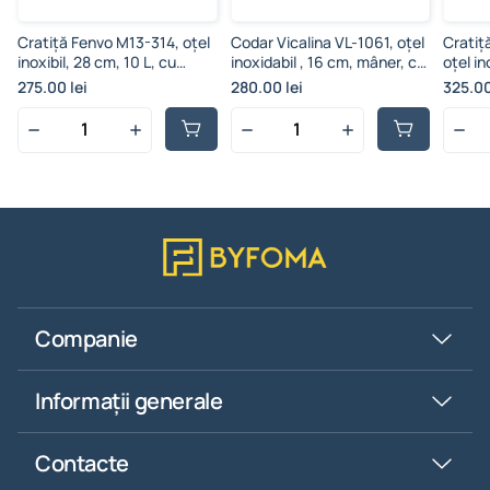
Cratiță Fenvo M13-314, oțel
Codar Vicalina VL-1061, oțel
Cratiț
inoxibil, 28 cm, 10 L, cu
inoxidabil , 16 cm, mâner, cu
oțel in
capac, mânere termoizolate
capac, 2.1 L
capac,
275.00 lei
280.00 lei
325.00
Companie
Informații generale
Contacte