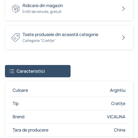
Ridicare din magazin
În 60 de minute, gratuit
Toate produsele din această categorie
Сategorie "Cratițe"
Caracteristici
Culoare
Argintiu
Tip
Cratițe
Brend
VICALINA
Țara de producere
China