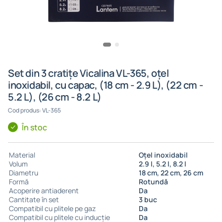
Set din 3 cratițe Vicalina VL-365, oțel
inoxidabil, cu capac, (18 cm - 2.9 L), (22 cm -
5.2 L), (26 cm - 8.2 L)
Cod produs: VL-365
În stoc
Material
Oțel inoxidabil
Volum
2.9 l, 5.2 l, 8.2 l
Diametru
18 cm, 22 cm, 26 cm
Formă
Rotundă
Acoperire antiaderent
Da
Cantitate în set
3 buc
Compatibil cu plitele pe gaz
Da
Compatibil cu plitele cu inducție
Da