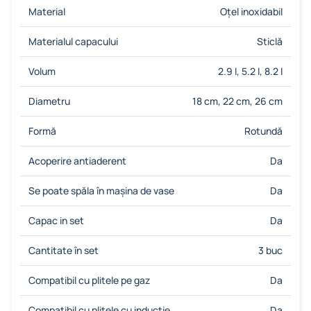
Material
Oțel inoxidabil
Materialul capacului
Sticlă
Volum
2.9 l, 5.2 l, 8.2 l
Diametru
18 cm, 22 cm, 26 cm
Formă
Rotundă
Acoperire antiaderent
Da
Se poate spăla în mașina de vase
Da
Capac in set
Da
Cantitate în set
3 buc
Compatibil cu plitele pe gaz
Da
Compatibil cu plitele cu inducție
Da