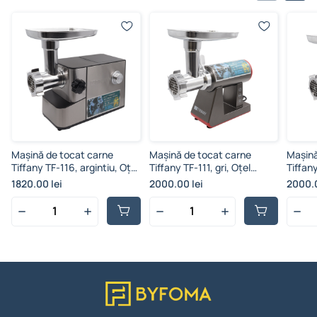
Mașină de tocat carne
Mașină de tocat carne
Mașină
Tiffany TF-116, argintiu, Oțel
Tiffany TF-111, gri, Oțel
Tiffany
inoxibil, funcție Reverse,
inoxibil, funcție Reverse,
inoxibi
1820.00 lei
2000.00 lei
2000.0
Capacitatea 2.7 kg/min,
Capacitatea 2.7 kg/min,
Capaci
2800 W
3200 W
3400 