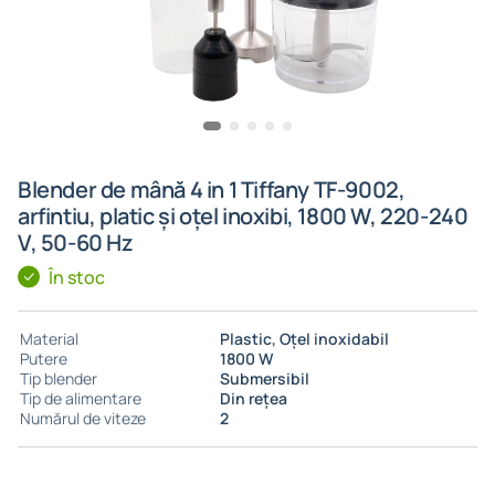
Blender de mână 4 in 1 Tiffany TF-9002,
arfintiu, platic și oțel inoxibi, 1800 W, 220-240
V, 50-60 Hz
În stoc
Material
Plastic, Oţel inoxidabil
Putere
1800 W
Tip blender
Submersibil
Tip de alimentare
Din rețea
Numărul de viteze
2